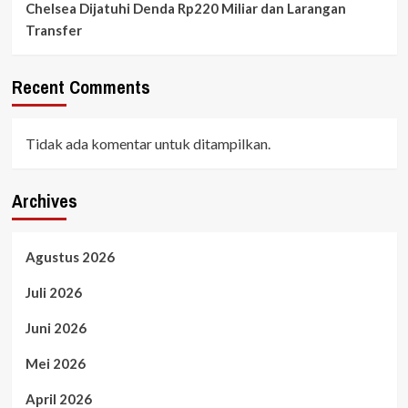
Chelsea Dijatuhi Denda Rp220 Miliar dan Larangan
Transfer
Recent Comments
Tidak ada komentar untuk ditampilkan.
Archives
Agustus 2026
Juli 2026
Juni 2026
Mei 2026
April 2026