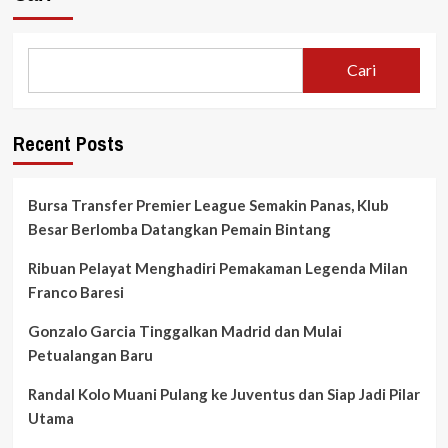
2026
Bikin
Heboh,
Empat
Cari
Duel
Panas
Siap
Recent Posts
Mengguncang
Pecinta
Sepak
Bola
Bursa Transfer Premier League Semakin Panas, Klub
Dunia
Besar Berlomba Datangkan Pemain Bintang
Ribuan Pelayat Menghadiri Pemakaman Legenda Milan
Franco Baresi
Gonzalo Garcia Tinggalkan Madrid dan Mulai
Petualangan Baru
Randal Kolo Muani Pulang ke Juventus dan Siap Jadi Pilar
Utama