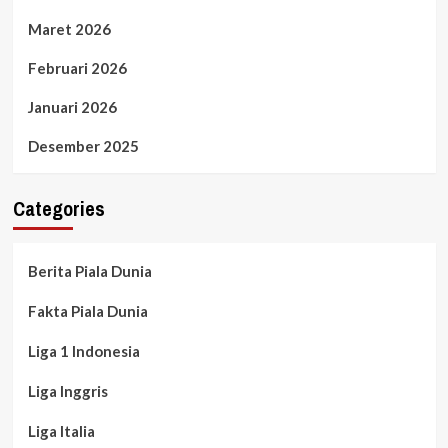
Maret 2026
Februari 2026
Januari 2026
Desember 2025
Categories
Berita Piala Dunia
Fakta Piala Dunia
Liga 1 Indonesia
Liga Inggris
Liga Italia