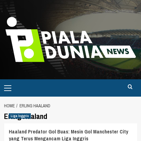
Skip
to
content
Primary
Menu
HOME
ERLING HAALAND
Erling Haaland
Liga Inggris
Haaland Predator Gol Buas: Mesin Gol Manchester City
yang Terus Mengancam Liga Inggris