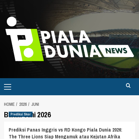
Skip
to
content
Primary
Menu
HOME
2026
JUNI
Bulan:
Juni 2026
Prediksi Skor
Prediksi Panas Inggris vs RD Kongo Piala Dunia 2026:
The Three Lions Siap Mengamuk atau Kejutan Afrika