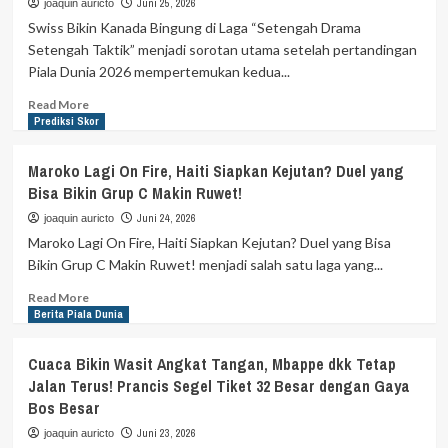
vs
Juni 25, 2026
joaquin auricto
Prancis
Swiss Bikin Kanada Bingung di Laga “Setengah Drama
di
Setengah Taktik” menjadi sorotan utama setelah pertandingan
Piala
Piala Dunia 2026 mempertemukan kedua...
Dunia
2026
Read
Read More
yang
more
Prediksi Skor
Bikin
about
Dunia
Swiss
Maroko Lagi On Fire, Haiti Siapkan Kejutan? Duel yang
Sepak
Bikin
Bisa Bikin Grup C Makin Ruwet!
Bola
Kanada
Heboh
Bingung
Juni 24, 2026
joaquin auricto
di
Maroko Lagi On Fire, Haiti Siapkan Kejutan? Duel yang Bisa
Laga
Bikin Grup C Makin Ruwet! menjadi salah satu laga yang...
“Setengah
Drama
Read
Read More
Setengah
more
Berita Piala Dunia
Taktik”:
about
Lolos
Maroko
Cuaca Bikin Wasit Angkat Tangan, Mbappe dkk Tetap
Jadi
Lagi
Jalan Terus! Prancis Segel Tiket 32 Besar dengan Gaya
Raja
On
Bos Besar
Grup
Fire,
B
Haiti
Juni 23, 2026
joaquin auricto
Siapkan