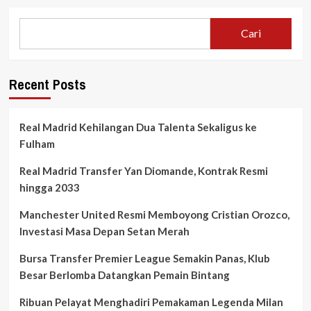
yang
Bertahan
Piala
Cari
Dunia
2026?
Recent Posts
Real Madrid Kehilangan Dua Talenta Sekaligus ke
Fulham
Real Madrid Transfer Yan Diomande, Kontrak Resmi
hingga 2033
Manchester United Resmi Memboyong Cristian Orozco,
Investasi Masa Depan Setan Merah
Bursa Transfer Premier League Semakin Panas, Klub
Besar Berlomba Datangkan Pemain Bintang
Ribuan Pelayat Menghadiri Pemakaman Legenda Milan