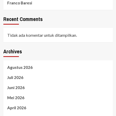
Franco Baresi
Recent Comments
Tidak ada komentar untuk ditampilkan.
Archives
Agustus 2026
Juli 2026
Juni 2026
Mei 2026
April 2026