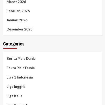
Maret 2026
Februari 2026
Januari 2026
Desember 2025
Categories
Berita Piala Dunia
Fakta Piala Dunia
Liga 1 Indonesia
Liga Inggris
Liga Italia