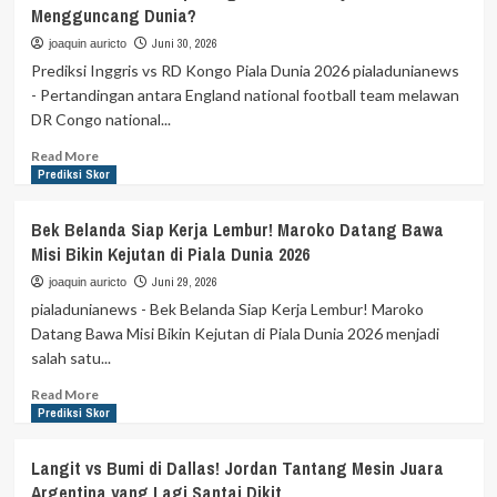
Mengguncang Dunia?
Juni 30, 2026
joaquin auricto
Prediksi Inggris vs RD Kongo Piala Dunia 2026 pialadunianews
- Pertandingan antara England national football team melawan
DR Congo national...
Read
Read More
more
Prediksi Skor
about
Prediksi
Bek Belanda Siap Kerja Lembur! Maroko Datang Bawa
Panas
Misi Bikin Kejutan di Piala Dunia 2026
Inggris
vs
Juni 29, 2026
joaquin auricto
RD
pialadunianews - Bek Belanda Siap Kerja Lembur! Maroko
Kongo
Datang Bawa Misi Bikin Kejutan di Piala Dunia 2026 menjadi
Piala
salah satu...
Dunia
2026:
Read
Read More
The
more
Prediksi Skor
Three
about
Lions
Bek
Langit vs Bumi di Dallas! Jordan Tantang Mesin Juara
Siap
Belanda
Argentina yang Lagi Santai Dikit
Mengamuk
Siap