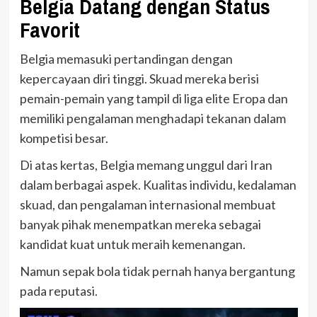
Belgia Datang dengan Status
Favorit
Belgia memasuki pertandingan dengan
kepercayaan diri tinggi. Skuad mereka berisi
pemain-pemain yang tampil di liga elite Eropa dan
memiliki pengalaman menghadapi tekanan dalam
kompetisi besar.
Di atas kertas, Belgia memang unggul dari Iran
dalam berbagai aspek. Kualitas individu, kedalaman
skuad, dan pengalaman internasional membuat
banyak pihak menempatkan mereka sebagai
kandidat kuat untuk meraih kemenangan.
Namun sepak bola tidak pernah hanya bergantung
pada reputasi.