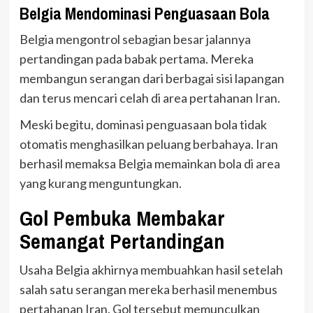
Belgia Mendominasi Penguasaan Bola
Belgia mengontrol sebagian besar jalannya
pertandingan pada babak pertama. Mereka
membangun serangan dari berbagai sisi lapangan
dan terus mencari celah di area pertahanan Iran.
Meski begitu, dominasi penguasaan bola tidak
otomatis menghasilkan peluang berbahaya. Iran
berhasil memaksa Belgia memainkan bola di area
yang kurang menguntungkan.
Gol Pembuka Membakar
Semangat Pertandingan
Usaha Belgia akhirnya membuahkan hasil setelah
salah satu serangan mereka berhasil menembus
pertahanan Iran. Gol tersebut memunculkan