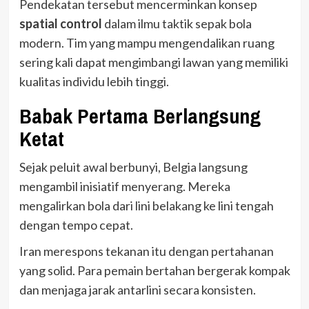
Pendekatan tersebut mencerminkan konsep
spatial control
dalam ilmu taktik sepak bola
modern. Tim yang mampu mengendalikan ruang
sering kali dapat mengimbangi lawan yang memiliki
kualitas individu lebih tinggi.
Babak Pertama Berlangsung
Ketat
Sejak peluit awal berbunyi, Belgia langsung
mengambil inisiatif menyerang. Mereka
mengalirkan bola dari lini belakang ke lini tengah
dengan tempo cepat.
Iran merespons tekanan itu dengan pertahanan
yang solid. Para pemain bertahan bergerak kompak
dan menjaga jarak antarlini secara konsisten.