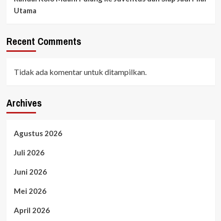
Utama
Recent Comments
Tidak ada komentar untuk ditampilkan.
Archives
Agustus 2026
Juli 2026
Juni 2026
Mei 2026
April 2026