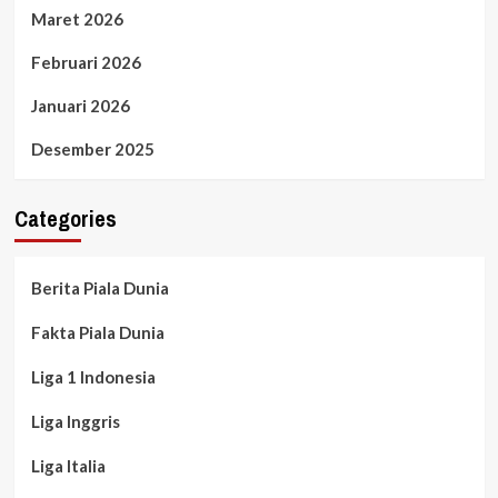
Maret 2026
Februari 2026
Januari 2026
Desember 2025
Categories
Berita Piala Dunia
Fakta Piala Dunia
Liga 1 Indonesia
Liga Inggris
Liga Italia