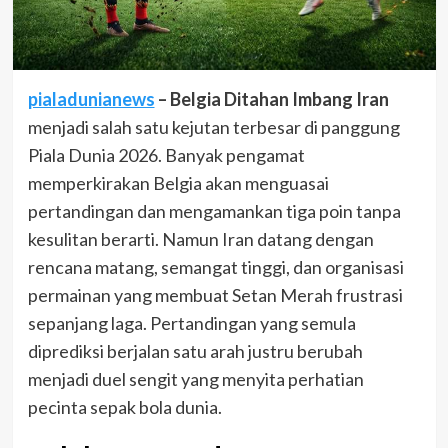
pialadunianews
– Belgia Ditahan Imbang Iran
menjadi salah satu kejutan terbesar di panggung
Piala Dunia 2026. Banyak pengamat
memperkirakan Belgia akan menguasai
pertandingan dan mengamankan tiga poin tanpa
kesulitan berarti. Namun Iran datang dengan
rencana matang, semangat tinggi, dan organisasi
permainan yang membuat Setan Merah frustrasi
sepanjang laga. Pertandingan yang semula
diprediksi berjalan satu arah justru berubah
menjadi duel sengit yang menyita perhatian
pecinta sepak bola dunia.