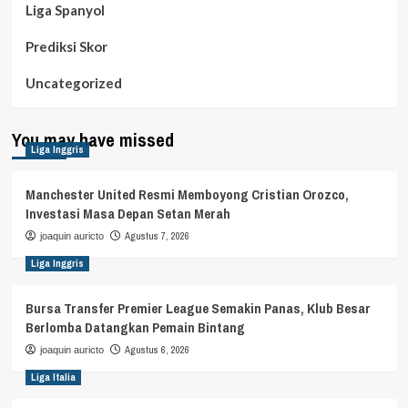
Liga Spanyol
Prediksi Skor
Uncategorized
You may have missed
Liga Inggris
Manchester United Resmi Memboyong Cristian Orozco,
Investasi Masa Depan Setan Merah
Agustus 7, 2026
joaquin auricto
Liga Inggris
Bursa Transfer Premier League Semakin Panas, Klub Besar
Berlomba Datangkan Pemain Bintang
Agustus 6, 2026
joaquin auricto
Liga Italia