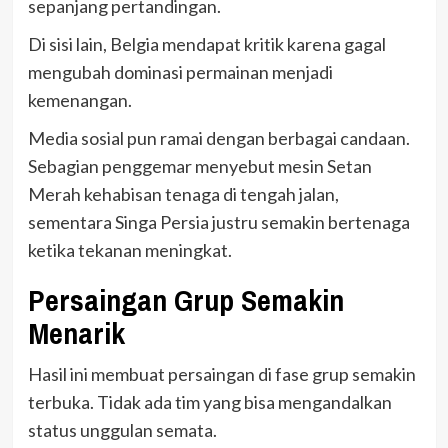
sepanjang pertandingan.
Di sisi lain, Belgia mendapat kritik karena gagal
mengubah dominasi permainan menjadi
kemenangan.
Media sosial pun ramai dengan berbagai candaan.
Sebagian penggemar menyebut mesin Setan
Merah kehabisan tenaga di tengah jalan,
sementara Singa Persia justru semakin bertenaga
ketika tekanan meningkat.
Persaingan Grup Semakin
Menarik
Hasil ini membuat persaingan di fase grup semakin
terbuka. Tidak ada tim yang bisa mengandalkan
status unggulan semata.