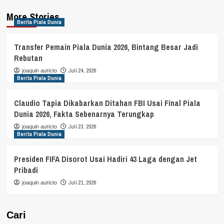
More Stories
Berita Piala Dunia
Transfer Pemain Piala Dunia 2026, Bintang Besar Jadi
Rebutan
Juli 24, 2026
joaquin auricto
Berita Piala Dunia
Claudio Tapia Dikabarkan Ditahan FBI Usai Final Piala
Dunia 2026, Fakta Sebenarnya Terungkap
Juli 23, 2026
joaquin auricto
Berita Piala Dunia
Presiden FIFA Disorot Usai Hadiri 43 Laga dengan Jet
Pribadi
Juli 21, 2026
joaquin auricto
Cari