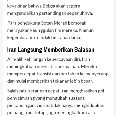
keyakinan bahwa Belgia akan segera
mengendalikan pertandingan sepenuhnya.
Para pendukung Setan Merah bersorak
merayakan keunggulan tim mereka. Namun
kegembiraan itu tidak bertahan lama.
Iran Langsung Memberikan Balasan
Alih-alih kehilangan kepercayaan diri, Iran
meningkatkan intensitas permainan. Mereka
mempercepat transisi dari bertahan ke menyerang
dan mulai memberikan tekanan lebih besar.
Salah satu serangan cepat Iran menghasilkan gol
penyeimbang yang mengubah suasana
pertandingan. Gol itu tidak hanya menghidupkan
peluang Iran, tetapi juga meningkatkan rasa