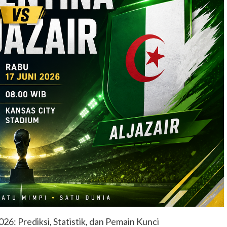
026: Prediksi, Statistik, dan Pemain Kunci