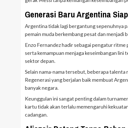
Generasi Baru Argentina Siap
Argentina tidak lagi bergantung sepenuhnya p
pemain muda berkembang pesat dan menjadi ba
Enzo Fernandez hadir sebagai pengatur ritme 
serta kemampuan menjaga keseimbangan lini ten
sektor depan.
Selain nama-nama tersebut, beberapa talenta 
Regenerasi yang berjalan baik membuat Argenti
banyak negara.
Keunggulan ini sangat penting dalam turnamen 
kartu tidak akan terlalu memengaruhi kekuatan
cadangan.