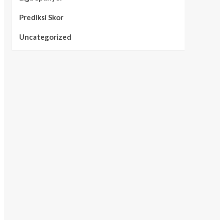
Prediksi Skor
Uncategorized