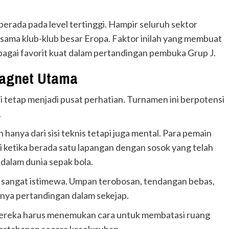
berada pada level tertinggi. Hampir seluruh sektor
rsama klub-klub besar Eropa. Faktor inilah yang membuat
gai favorit kuat dalam pertandingan pembuka Grup J.
Magnet Utama
 tetap menjadi pusat perhatian. Turnamen ini berpotensi
.
anya dari sisi teknis tetapi juga mental. Para pemain
 ketika berada satu lapangan dengan sosok yang telah
dalam dunia sepak bola.
angat istimewa. Umpan terobosan, tendangan bebas,
nya pertandingan dalam sekejap.
Mereka harus menemukan cara untuk membatasi ruang
ertahanan secara keseluruhan.