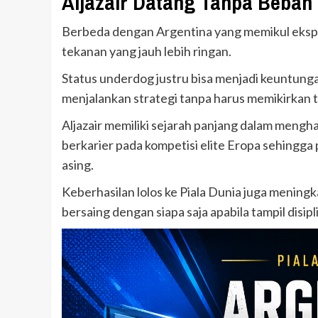
Aljazair Datang Tanpa Beban
Berbeda dengan Argentina yang memikul ekspe
tekanan yang jauh lebih ringan.
Status underdog justru bisa menjadi keuntunga
menjalankan strategi tanpa harus memikirkan t
Aljazair memiliki sejarah panjang dalam meng
berkarier pada kompetisi elite Eropa sehingg
asing.
Keberhasilan lolos ke Piala Dunia juga menin
bersaing dengan siapa saja apabila tampil disi