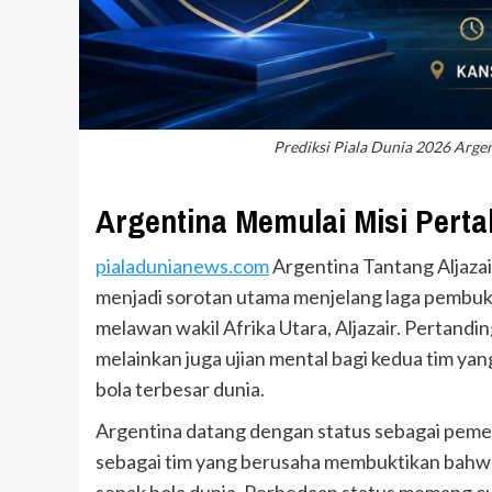
Prediksi Piala Dunia 2026 Argen
Argentina Memulai Misi Pert
pialadunianews.com
Argentina Tantang Aljazai
menjadi sorotan utama menjelang laga pembu
melawan wakil Afrika Utara, Aljazair. Pertandi
melainkan juga ujian mental bagi kedua tim ya
bola terbesar dunia.
Argentina datang dengan status sebagai pemega
sebagai tim yang berusaha membuktikan bahwa
sepak bola dunia. Perbedaan status memang cuk