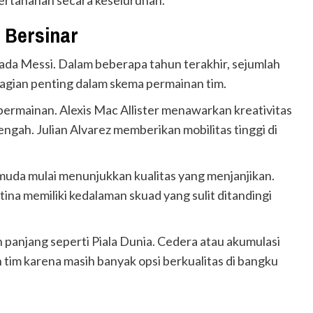
 Bersinar
ada Messi. Dalam beberapa tahun terakhir, sejumlah
gian penting dalam skema permainan tim.
permainan. Alexis Mac Allister menawarkan kreativitas
gah. Julian Alvarez memberikan mobilitas tinggi di
muda mulai menunjukkan kualitas yang menjanjikan.
na memiliki kedalaman skuad yang sulit ditandingi
panjang seperti Piala Dunia. Cedera atau akumulasi
 tim karena masih banyak opsi berkualitas di bangku