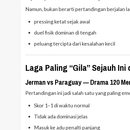
Namun, bukan berarti pertandingan berjalan l
pressing ketat sejak awal
duel fisik dominan di tengah
peluang tercipta dari kesalahan kecil
Laga Paling “Gila” Sejauh Ini 
Jerman vs Paraguay — Drama 120 Meni
Pertandingan ini jadi salah satu yang paling em
Skor 1–1 di waktu normal
Tidak ada dominasi jelas
Masuk ke adu penalti panjang