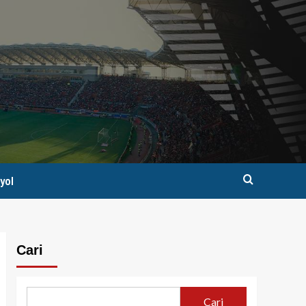
yol
Cari
Cari