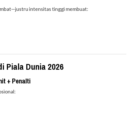
ambat—justru intensitas tinggi membuat:
di Piala Dunia 2026
t + Penalti
osional: