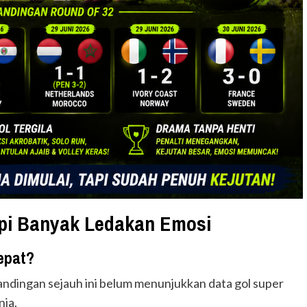
api Banyak Ledakan Emosi
epat?
ndingan sejauh ini belum menunjukkan data gol super
nia.