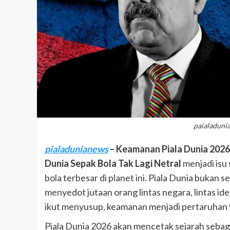
paialaduni
pialadunianews
– Keamanan Piala Dunia 2026
Dunia Sepak Bola Tak Lagi Netral
menjadi isu
bola terbesar di planet ini. Piala Dunia bukan
menyedot jutaan orang lintas negara, lintas ideo
ikut menyusup, keamanan menjadi pertaruhan y
Piala Dunia 2026 akan mencetak sejarah sebag