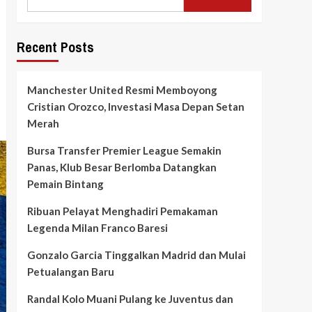
Recent Posts
Manchester United Resmi Memboyong
Cristian Orozco, Investasi Masa Depan Setan
Merah
Bursa Transfer Premier League Semakin
Panas, Klub Besar Berlomba Datangkan
Pemain Bintang
Ribuan Pelayat Menghadiri Pemakaman
Legenda Milan Franco Baresi
Gonzalo Garcia Tinggalkan Madrid dan Mulai
Petualangan Baru
Randal Kolo Muani Pulang ke Juventus dan