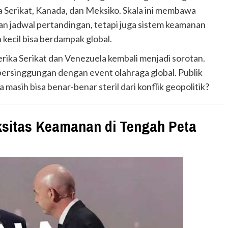
a Serikat, Kanada, dan Meksiko. Skala ini membawa
an jadwal pertandingan, tetapi juga sistem keamanan
 kecil bisa berdampak global.
erika Serikat dan Venezuela kembali menjadi sorotan.
bersinggungan dengan event olahraga global. Publik
 masih bisa benar-benar steril dari konflik geopolitik?
ksitas Keamanan di Tengah Peta