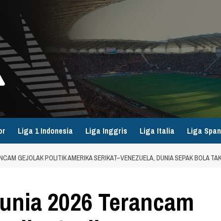
or
Liga 1 Indonesia
Liga Inggris
Liga Italia
Liga Span
NCAM GEJOLAK POLITIK AMERIKA SERIKAT–VENEZUELA, DUNIA SEPAK BOLA TAK
unia 2026 Terancam