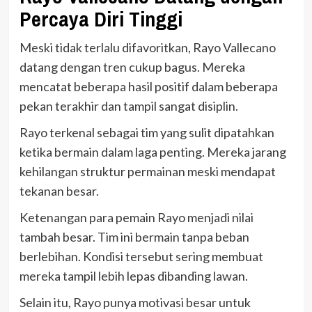
Percaya Diri Tinggi
Meski tidak terlalu difavoritkan, Rayo Vallecano
datang dengan tren cukup bagus. Mereka
mencatat beberapa hasil positif dalam beberapa
pekan terakhir dan tampil sangat disiplin.
Rayo terkenal sebagai tim yang sulit dipatahkan
ketika bermain dalam laga penting. Mereka jarang
kehilangan struktur permainan meski mendapat
tekanan besar.
Ketenangan para pemain Rayo menjadi nilai
tambah besar. Tim ini bermain tanpa beban
berlebihan. Kondisi tersebut sering membuat
mereka tampil lebih lepas dibanding lawan.
Selain itu, Rayo punya motivasi besar untuk