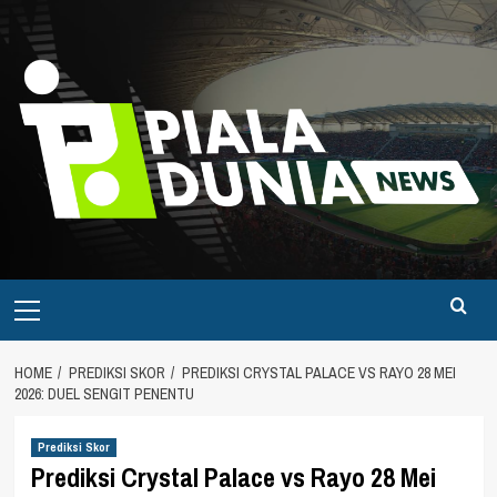
Skip
to
content
Primary
Menu
HOME
PREDIKSI SKOR
PREDIKSI CRYSTAL PALACE VS RAYO 28 MEI
2026: DUEL SENGIT PENENTU
Prediksi Skor
Prediksi Crystal Palace vs Rayo 28 Mei