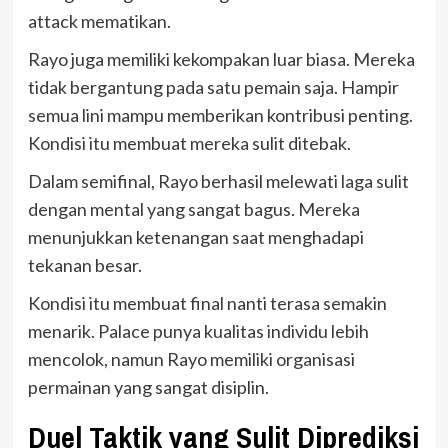
attack mematikan.
Rayo juga memiliki kekompakan luar biasa. Mereka
tidak bergantung pada satu pemain saja. Hampir
semua lini mampu memberikan kontribusi penting.
Kondisi itu membuat mereka sulit ditebak.
Dalam semifinal, Rayo berhasil melewati laga sulit
dengan mental yang sangat bagus. Mereka
menunjukkan ketenangan saat menghadapi
tekanan besar.
Kondisi itu membuat final nanti terasa semakin
menarik. Palace punya kualitas individu lebih
mencolok, namun Rayo memiliki organisasi
permainan yang sangat disiplin.
Duel Taktik yang Sulit Diprediksi