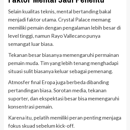
Selain kualitas teknis, mental bertanding bakal
menjadi faktor utama. Crystal Palace memang
memiliki pemain dengan pengalaman lebih besar di
level tinggi, namun Rayo Vallecano punya
semangat luar biasa.
Tekanan besar biasanya memengaruhi permainan
pemain muda. Tim yang lebih tenang menghadapi
situasi sulit biasanya keluar sebagai pemenang.
Atmosfer final Eropa juga berbeda dibanding
pertandingan biasa. Sorotan media, tekanan
suporter, dan ekspektasi besar bisa memengaruhi
konsentrasi pemain.
Karena itu, pelatih memiliki peran penting menjaga
fokus skuad sebelum kick-off.