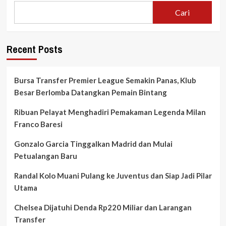
Cari
Recent Posts
Bursa Transfer Premier League Semakin Panas, Klub
Besar Berlomba Datangkan Pemain Bintang
Ribuan Pelayat Menghadiri Pemakaman Legenda Milan
Franco Baresi
Gonzalo Garcia Tinggalkan Madrid dan Mulai
Petualangan Baru
Randal Kolo Muani Pulang ke Juventus dan Siap Jadi Pilar
Utama
Chelsea Dijatuhi Denda Rp220 Miliar dan Larangan
Transfer