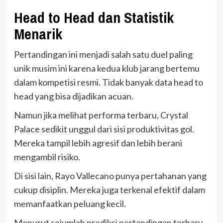
Head to Head dan Statistik
Menarik
Pertandingan ini menjadi salah satu duel paling
unik musim ini karena kedua klub jarang bertemu
dalam kompetisi resmi. Tidak banyak data head to
head yang bisa dijadikan acuan.
Namun jika melihat performa terbaru, Crystal
Palace sedikit unggul dari sisi produktivitas gol.
Mereka tampil lebih agresif dan lebih berani
mengambil risiko.
Di sisi lain, Rayo Vallecano punya pertahanan yang
cukup disiplin. Mereka juga terkenal efektif dalam
memanfaatkan peluang kecil.
Menurut sejumlah prediksi pertandingan terbaru,