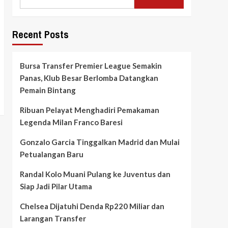
Recent Posts
Bursa Transfer Premier League Semakin
Panas, Klub Besar Berlomba Datangkan
Pemain Bintang
Ribuan Pelayat Menghadiri Pemakaman
Legenda Milan Franco Baresi
Gonzalo Garcia Tinggalkan Madrid dan Mulai
Petualangan Baru
Randal Kolo Muani Pulang ke Juventus dan
Siap Jadi Pilar Utama
Chelsea Dijatuhi Denda Rp220 Miliar dan
Larangan Transfer