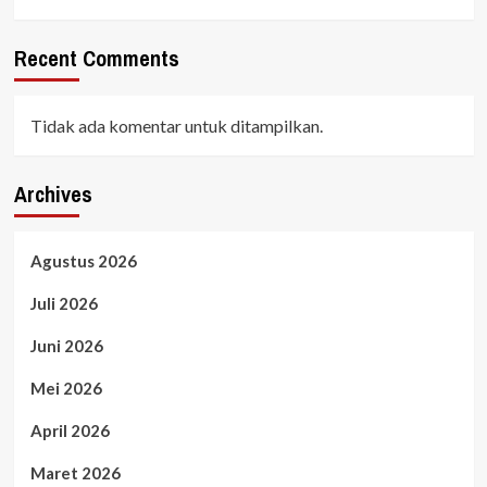
Recent Comments
Tidak ada komentar untuk ditampilkan.
Archives
Agustus 2026
Juli 2026
Juni 2026
Mei 2026
April 2026
Maret 2026