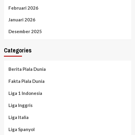
Februari 2026
Januari 2026
Desember 2025
Categories
Berita Piala Dunia
Fakta Piala Dunia
Liga 1 Indonesia
Liga Inggris
Liga Italia
Liga Spanyol