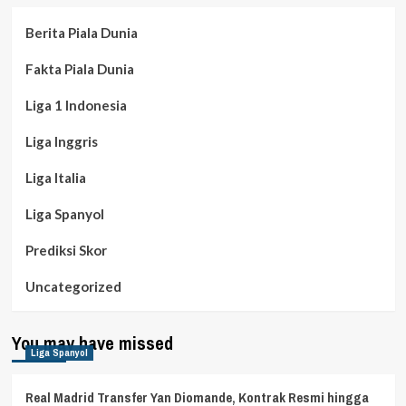
Berita Piala Dunia
Fakta Piala Dunia
Liga 1 Indonesia
Liga Inggris
Liga Italia
Liga Spanyol
Prediksi Skor
Uncategorized
You may have missed
Liga Spanyol
Real Madrid Transfer Yan Diomande, Kontrak Resmi hingga