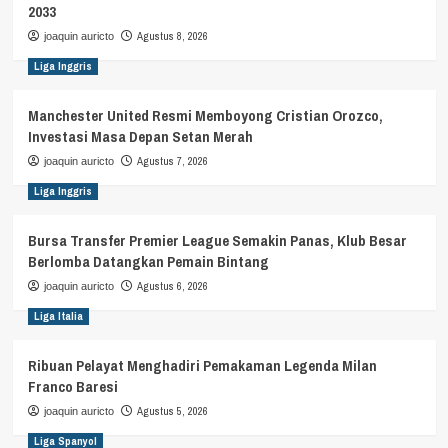
2033
Agustus 8, 2026
joaquin auricto
Liga Inggris
Manchester United Resmi Memboyong Cristian Orozco,
Investasi Masa Depan Setan Merah
Agustus 7, 2026
joaquin auricto
Liga Inggris
Bursa Transfer Premier League Semakin Panas, Klub Besar
Berlomba Datangkan Pemain Bintang
Agustus 6, 2026
joaquin auricto
Liga Italia
Ribuan Pelayat Menghadiri Pemakaman Legenda Milan
Franco Baresi
Agustus 5, 2026
joaquin auricto
Liga Spanyol