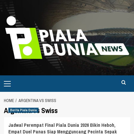
Skip
to
content
Primary
Menu
HOME
ARGENTINA VS SWISS
Argentina vs Swiss
Berita Piala Dunia
Jadwal Perempat Final Piala Dunia 2026 Bikin Heboh,
Empat Duel Panas Siap Mengguncang Pecinta Sepak