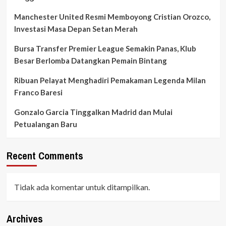
Sepak
Manchester United Resmi Memboyong Cristian Orozco,
Bola
Dunia
Investasi Masa Depan Setan Merah
Bursa Transfer Premier League Semakin Panas, Klub
Besar Berlomba Datangkan Pemain Bintang
Ribuan Pelayat Menghadiri Pemakaman Legenda Milan
Franco Baresi
Gonzalo Garcia Tinggalkan Madrid dan Mulai
Petualangan Baru
Recent Comments
Tidak ada komentar untuk ditampilkan.
Archives