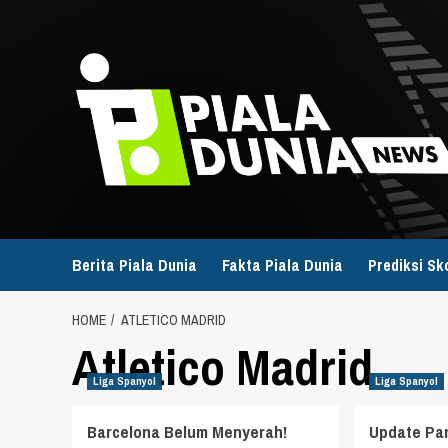
Skip
to
content
Berita Piala Dunia
Fakta Piala Dunia
Prediksi Sk
HOME
ATLETICO MADRID
Atletico Madrid
Liga Spanyol
Liga Spanyol
Barcelona Belum Menyerah!
Update Pan