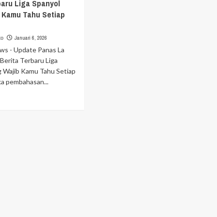
baru Liga Spanyol
b Kamu Tahu Setiap
Januari 6, 2026
to
ews - Update Panas La
: Berita Terbaru Liga
g Wajib Kamu Tahu Setiap
a pembahasan...
ad
re
out
date
nas
a
i
ita
rbaru
a
anyol
ng