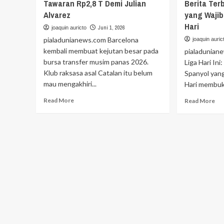
Tawaran Rp2,8 T Demi Julian
Berita Ter
Alvarez
yang Waji
Hari
Juni 1, 2026
joaquin auricto
pialadunianews.com Barcelona
joaquin auric
kembali membuat kejutan besar pada
pialadunian
bursa transfer musim panas 2026.
Liga Hari Ini
Klub raksasa asal Catalan itu belum
Spanyol yan
mau mengakhiri...
Hari membuk
Read
Re
Read More
Read More
more
mo
about
ab
Barcelona
Up
Belum
Pa
Menyerah!
La
Tawaran
Lig
Rp2,8
Har
T
Ini:
Demi
Ber
Julian
Te
Alvarez
Lig
Sp
ya