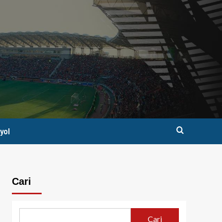
yol
Cari
Cari