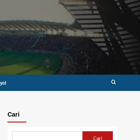
yol
Cari
Cari