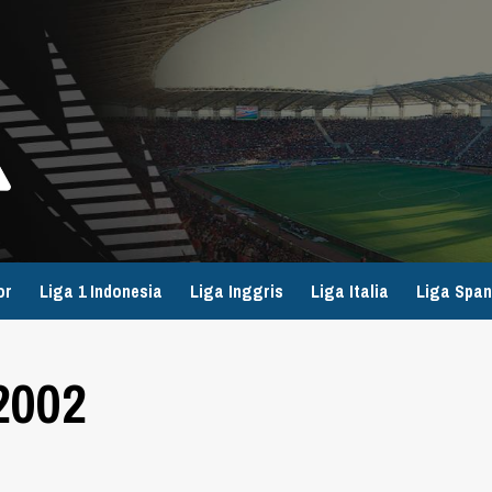
or
Liga 1 Indonesia
Liga Inggris
Liga Italia
Liga Span
2002