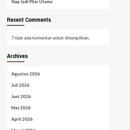
Siap Jadi Pilar Utama
Recent Comments
Tidak ada komentar untuk ditampilkan.
Archives
Agustus 2026
Juli 2026
Juni 2026
Mei 2026
April 2026