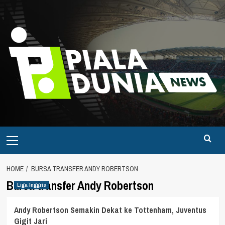
Skip
to
content
Primary
Menu
HOME
BURSA TRANSFER ANDY ROBERTSON
Bursa transfer Andy Robertson
Liga Inggris
Andy Robertson Semakin Dekat ke Tottenham, Juventus
Gigit Jari