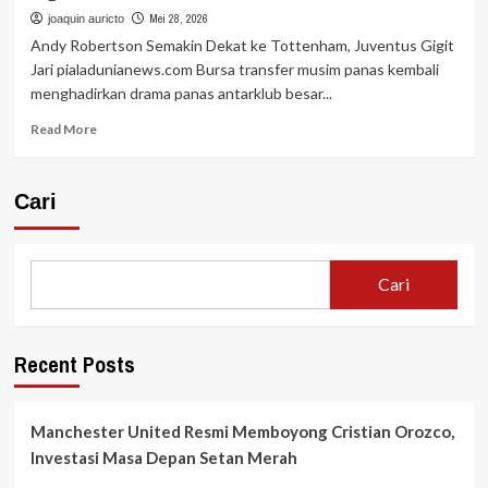
Mei 28, 2026
joaquin auricto
Andy Robertson Semakin Dekat ke Tottenham, Juventus Gigit
Jari pialadunianews.com Bursa transfer musim panas kembali
menghadirkan drama panas antarklub besar...
Read
Read More
more
about
Andy
Cari
Robertson
Semakin
Dekat
ke
Cari
Tottenham,
Juventus
Gigit
Jari
Recent Posts
Manchester United Resmi Memboyong Cristian Orozco,
Investasi Masa Depan Setan Merah