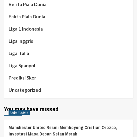
Berita Piala Dunia
Fakta Piala Dunia
Liga 1 Indonesia
Liga Inggris
Liga Italia
Liga Spanyol
Prediksi Skor
Uncategorized
You may have missed
Liga Inggris
Manchester United Resmi Memboyong Cristian Orozco,
Investasi Masa Depan Setan Merah