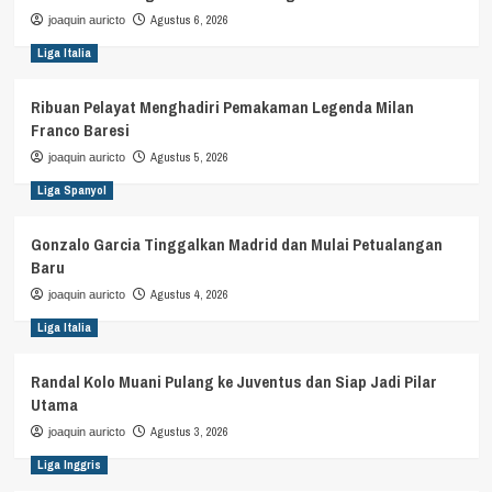
Agustus 6, 2026
joaquin auricto
Liga Italia
Ribuan Pelayat Menghadiri Pemakaman Legenda Milan
Franco Baresi
Agustus 5, 2026
joaquin auricto
Liga Spanyol
Gonzalo Garcia Tinggalkan Madrid dan Mulai Petualangan
Baru
Agustus 4, 2026
joaquin auricto
Liga Italia
Randal Kolo Muani Pulang ke Juventus dan Siap Jadi Pilar
Utama
Agustus 3, 2026
joaquin auricto
Liga Inggris