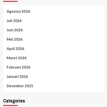
Agustus 2026
Juli 2026
Juni 2026
Mei 2026
April 2026
Maret 2026
Februari 2026
Januari 2026
Desember 2025
Categories