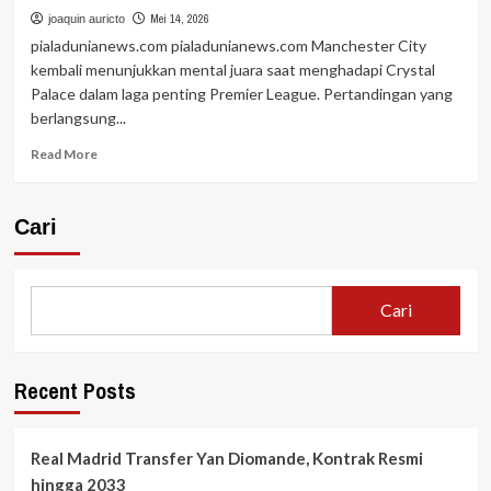
Mei 14, 2026
joaquin auricto
pialadunianews.com pialadunianews.com Manchester City
kembali menunjukkan mental juara saat menghadapi Crystal
Palace dalam laga penting Premier League. Pertandingan yang
berlangsung...
Read
Read More
more
about
Phil
Cari
Foden
Tampil
Tajam
Saat
Cari
Man
City
Tekuk
Crystal
Recent Posts
Palace
Real Madrid Transfer Yan Diomande, Kontrak Resmi
hingga 2033