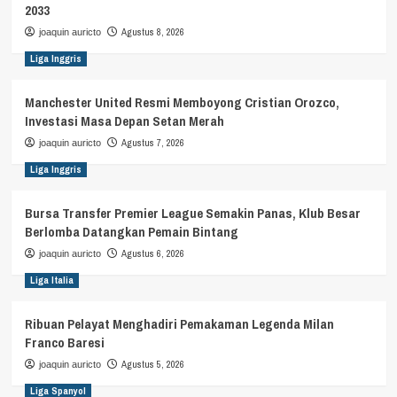
2033
Agustus 8, 2026
joaquin auricto
Liga Inggris
Manchester United Resmi Memboyong Cristian Orozco,
Investasi Masa Depan Setan Merah
Agustus 7, 2026
joaquin auricto
Liga Inggris
Bursa Transfer Premier League Semakin Panas, Klub Besar
Berlomba Datangkan Pemain Bintang
Agustus 6, 2026
joaquin auricto
Liga Italia
Ribuan Pelayat Menghadiri Pemakaman Legenda Milan
Franco Baresi
Agustus 5, 2026
joaquin auricto
Liga Spanyol