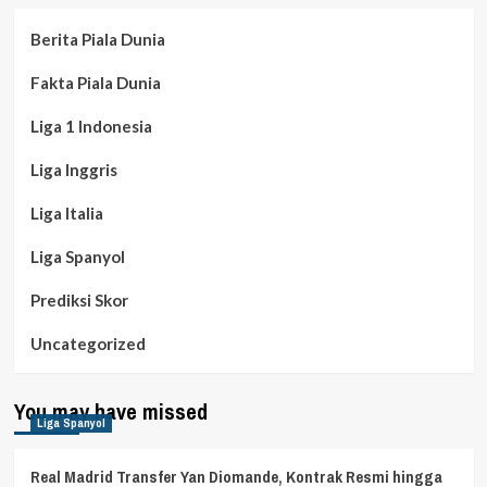
Berita Piala Dunia
Fakta Piala Dunia
Liga 1 Indonesia
Liga Inggris
Liga Italia
Liga Spanyol
Prediksi Skor
Uncategorized
You may have missed
Liga Spanyol
Real Madrid Transfer Yan Diomande, Kontrak Resmi hingga