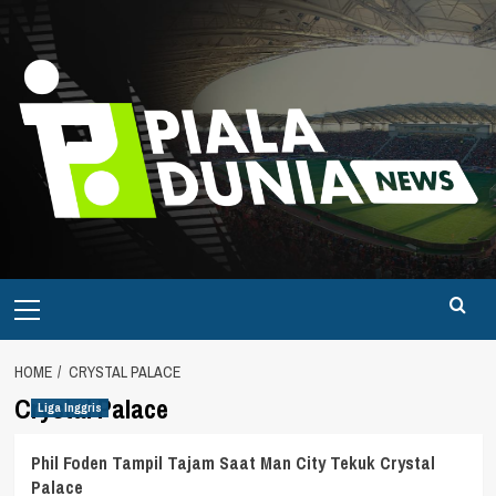
Skip
to
content
Primary
Menu
HOME
CRYSTAL PALACE
Crystal Palace
Liga Inggris
Phil Foden Tampil Tajam Saat Man City Tekuk Crystal
Palace