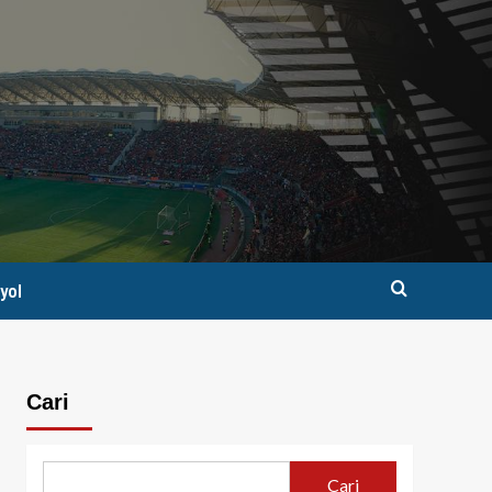
yol
Cari
Cari