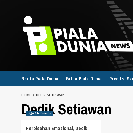
Skip
to
content
Berita Piala Dunia
Fakta Piala Dunia
Prediksi Sk
HOME
DEDIK SETIAWAN
Dedik Setiawan
Liga 1 Indonesia
Perpisahan Emosional, Dedik