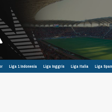
or
Liga 1 Indonesia
Liga Inggris
Liga Italia
Liga Span