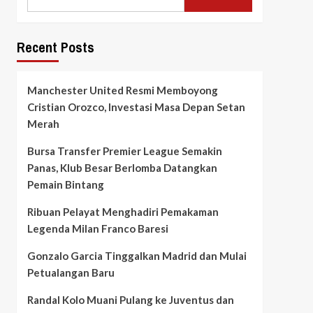
Recent Posts
Manchester United Resmi Memboyong
Cristian Orozco, Investasi Masa Depan Setan
Merah
Bursa Transfer Premier League Semakin
Panas, Klub Besar Berlomba Datangkan
Pemain Bintang
Ribuan Pelayat Menghadiri Pemakaman
Legenda Milan Franco Baresi
Gonzalo Garcia Tinggalkan Madrid dan Mulai
Petualangan Baru
Randal Kolo Muani Pulang ke Juventus dan