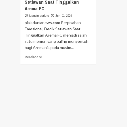
Setiawan Saat Tinggalkan
Arema FC
Juni 11, 2026
joaquin auricto
pialadunianews.com Perpisahan
Emosional, Dedik Setiawan Saat
Tinggalkan Arema FC menjadi salah
satu momen yang paling menyentuh
bagi Aremania pada musim...
Read
Read More
more
about
Perpisahan
Emosional,
Dedik
Setiawan
Saat
Tinggalkan
Arema
FC