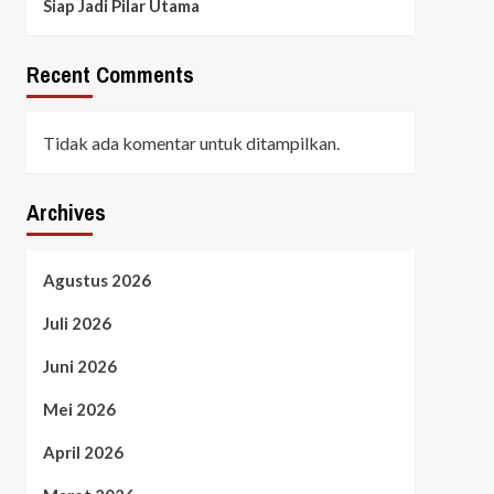
Siap Jadi Pilar Utama
Recent Comments
Tidak ada komentar untuk ditampilkan.
Archives
Agustus 2026
Juli 2026
Juni 2026
Mei 2026
April 2026