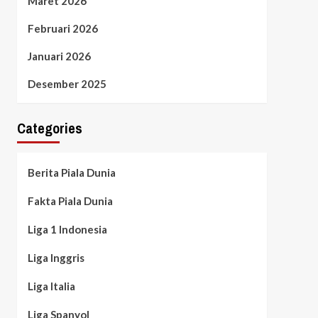
Maret 2026
Februari 2026
Januari 2026
Desember 2025
Categories
Berita Piala Dunia
Fakta Piala Dunia
Liga 1 Indonesia
Liga Inggris
Liga Italia
Liga Spanyol