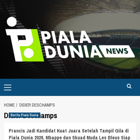
Skip
to
content
Primary
Menu
HOME
DIDIER DESCHAMPS
Didier Deschamps
Berita Piala Dunia
Prancis Jadi Kandidat Kuat Juara Setelah Tampil Gila di
Piala Dunia 2026, Mbappe dan Skuad Muda Les Bleus Siap