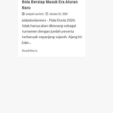
Bola Bersiap Masuk Era Aturan
Baru
Januari 22, 2026
joaquin auricto
pialadunianews - Piala Dunia 2026
tidak hanya akan dikenang sebagai
turnamen dengan jumlah peserta
terbanyak sepanjang sejarah. Ajang ini
juga...
Read
Read More
more
about
Menuju
Piala
Dunia
2026:
Sepak
Bola
Bersiap
Masuk
Era
Aturan
Baru