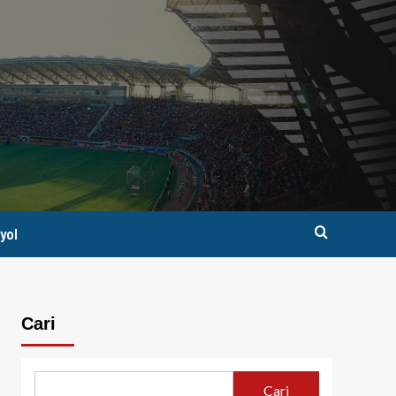
yol
Cari
Cari