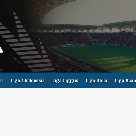
or
Liga 1 Indonesia
Liga Inggris
Liga Italia
Liga Span