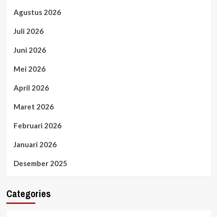
Agustus 2026
Juli 2026
Juni 2026
Mei 2026
April 2026
Maret 2026
Februari 2026
Januari 2026
Desember 2025
Categories