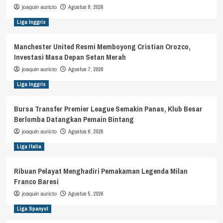
Agustus 8, 2026
joaquin auricto
Liga Inggris
Manchester United Resmi Memboyong Cristian Orozco,
Investasi Masa Depan Setan Merah
Agustus 7, 2026
joaquin auricto
Liga Inggris
Bursa Transfer Premier League Semakin Panas, Klub Besar
Berlomba Datangkan Pemain Bintang
Agustus 6, 2026
joaquin auricto
Liga Italia
Ribuan Pelayat Menghadiri Pemakaman Legenda Milan
Franco Baresi
Agustus 5, 2026
joaquin auricto
Liga Spanyol