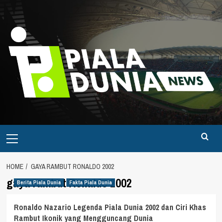
Skip
to
content
Primary
Menu
HOME
GAYA RAMBUT RONALDO 2002
gaya rambut Ronaldo 2002
Berita Piala Dunia
Fakta Piala Dunia
Ronaldo Nazario Legenda Piala Dunia 2002 dan Ciri Khas
Rambut Ikonik yang Mengguncang Dunia