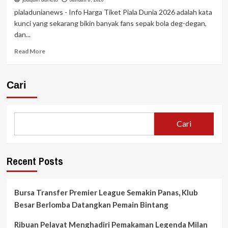
2026
pialadunianews - Info Harga Tiket Piala Dunia 2026 adalah kata
Mahal,
kunci yang sekarang bikin banyak fans sepak bola deg-degan,
Ini
dan...
Penyebab
dan
Read
Read More
Efeknya
more
about
Info
Cari
Harga
Tiket
Piala
Dunia
Cari
2026
Terbaru:
Panduan
Realistis
Recent Posts
Buat
Fans
yang
Bursa Transfer Premier League Semakin Panas, Klub
Ingin
Besar Berlomba Datangkan Pemain Bintang
Waras
Saat
Ribuan Pelayat Menghadiri Pemakaman Legenda Milan
Beli