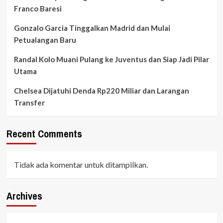
Tiket
Franco Baresi
Gonzalo Garcia Tinggalkan Madrid dan Mulai
Petualangan Baru
Randal Kolo Muani Pulang ke Juventus dan Siap Jadi Pilar
Utama
Chelsea Dijatuhi Denda Rp220 Miliar dan Larangan
Transfer
Recent Comments
Tidak ada komentar untuk ditampilkan.
Archives