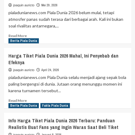
Mei 29, 2026
joaquin auricto
pialadunianews.com Piala Dunia 2026 belum mulai, tetapi
atmosfer panas sudah terasa dari berbagai arah. Kali ini bukan
soal rivalitas antarnegara,...
Read
Read More
more
Berita Piala Dunia
about
Harga
Harga Tiket Piala Dunia 2026 Mahal, Ini Penyebab dan
Tiket
Efeknya
Piala
Dunia
April 24, 2026
joaquin auricto
2026
pialadunianews.com Piala Dunia selalu menjadi ajang sepak bola
Bikin
paling bergengsi di dunia. Jutaan orang menunggu momen ini
Heboh,
karena turnamen tersebut...
FIFA
Mulai
Read
Read More
Jadi
more
Berita Piala Dunia
Fakta Piala Dunia
Sorotan
about
Harga
Info Harga Tiket Piala Dunia 2026 Terbaru: Panduan
Tiket
Realistis Buat Fans yang Ingin Waras Saat Beli Tiket
Piala
Dunia
Januari 8, 2026
joaquin auricto