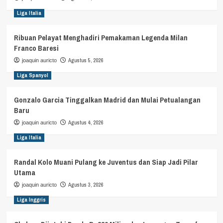
Liga Italia
Ribuan Pelayat Menghadiri Pemakaman Legenda Milan
Franco Baresi
Agustus 5, 2026
joaquin auricto
Liga Spanyol
Gonzalo Garcia Tinggalkan Madrid dan Mulai Petualangan
Baru
Agustus 4, 2026
joaquin auricto
Liga Italia
Randal Kolo Muani Pulang ke Juventus dan Siap Jadi Pilar
Utama
Agustus 3, 2026
joaquin auricto
Liga Inggris