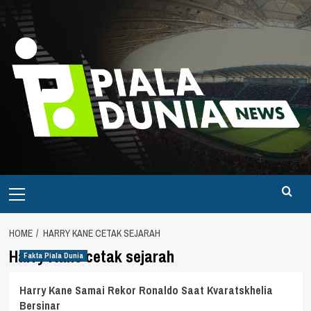
Skip
to
content
Primary
Menu
HOME
HARRY KANE CETAK SEJARAH
Harry Kane cetak sejarah
Fakta Piala Dunia
Harry Kane Samai Rekor Ronaldo Saat Kvaratskhelia
Bersinar