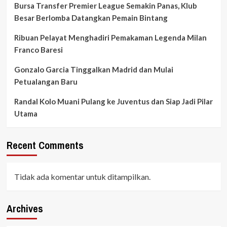
Bursa Transfer Premier League Semakin Panas, Klub
Beli
Tiket
Besar Berlomba Datangkan Pemain Bintang
Ribuan Pelayat Menghadiri Pemakaman Legenda Milan
Franco Baresi
Gonzalo Garcia Tinggalkan Madrid dan Mulai
Petualangan Baru
Randal Kolo Muani Pulang ke Juventus dan Siap Jadi Pilar
Utama
Recent Comments
Tidak ada komentar untuk ditampilkan.
Archives