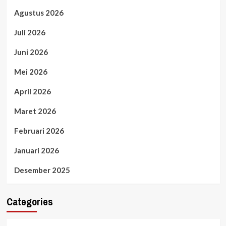
Agustus 2026
Juli 2026
Juni 2026
Mei 2026
April 2026
Maret 2026
Februari 2026
Januari 2026
Desember 2025
Categories