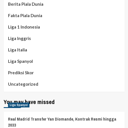
Berita Piala Dunia
Fakta Piala Dunia
Liga 1 Indonesia
Liga Inggris
Liga Italia
Liga Spanyol
Prediksi Skor
Uncategorized
You may have missed
Liga Spanyol
Real Madrid Transfer Yan Diomande, Kontrak Resmi hingga
2033