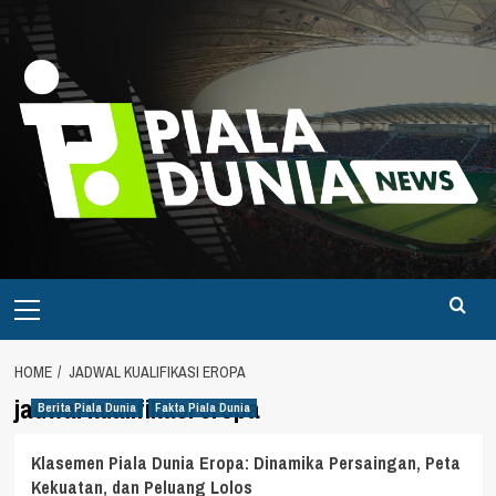
Skip
to
content
Primary
Menu
HOME
JADWAL KUALIFIKASI EROPA
jadwal kualifikasi eropa
Berita Piala Dunia
Fakta Piala Dunia
Klasemen Piala Dunia Eropa: Dinamika Persaingan, Peta
Kekuatan, dan Peluang Lolos