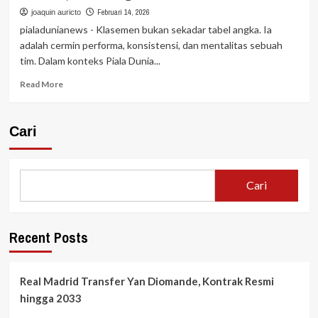
Februari 14, 2026
joaquin auricto
pialadunianews - Klasemen bukan sekadar tabel angka. Ia
adalah cermin performa, konsistensi, dan mentalitas sebuah
tim. Dalam konteks Piala Dunia...
Read
Read More
more
about
Klasemen
Cari
Piala
Dunia
Eropa:
Dinamika
Cari
Persaingan,
Peta
Kekuatan,
dan
Recent Posts
Peluang
Lolos
Real Madrid Transfer Yan Diomande, Kontrak Resmi
hingga 2033