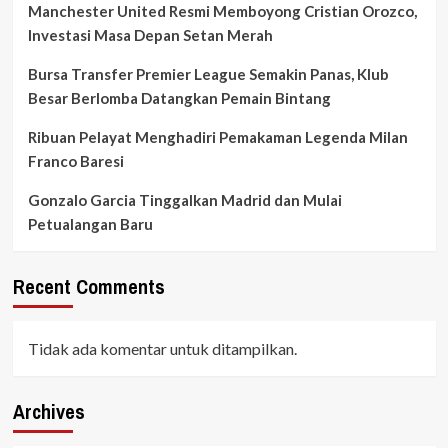
Manchester United Resmi Memboyong Cristian Orozco,
Investasi Masa Depan Setan Merah
Bursa Transfer Premier League Semakin Panas, Klub
Besar Berlomba Datangkan Pemain Bintang
Ribuan Pelayat Menghadiri Pemakaman Legenda Milan
Franco Baresi
Gonzalo Garcia Tinggalkan Madrid dan Mulai
Petualangan Baru
Recent Comments
Tidak ada komentar untuk ditampilkan.
Archives