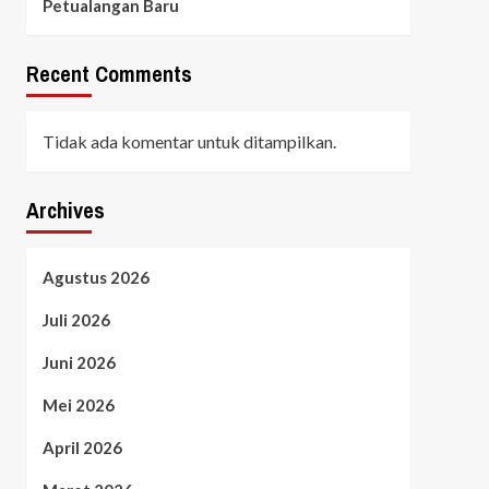
Petualangan Baru
Recent Comments
Tidak ada komentar untuk ditampilkan.
Archives
Agustus 2026
Juli 2026
Juni 2026
Mei 2026
April 2026