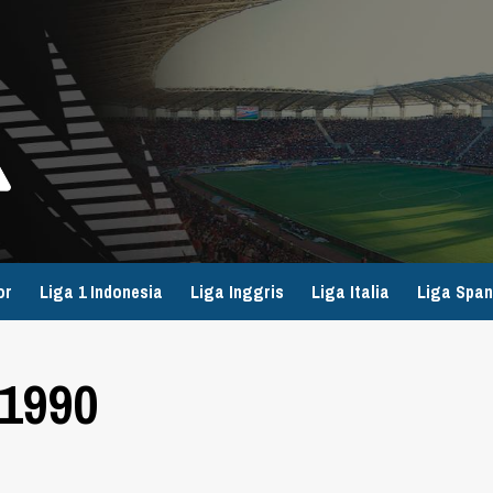
or
Liga 1 Indonesia
Liga Inggris
Liga Italia
Liga Span
 1990