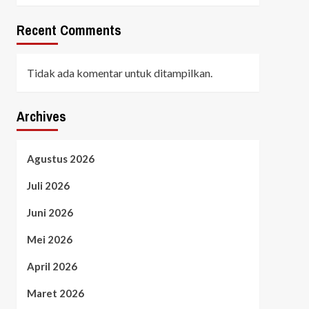
Recent Comments
Tidak ada komentar untuk ditampilkan.
Archives
Agustus 2026
Juli 2026
Juni 2026
Mei 2026
April 2026
Maret 2026