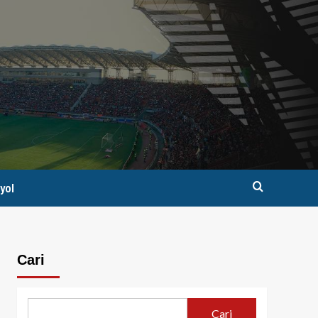
yol
Cari
Cari