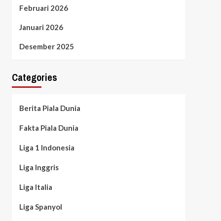
Februari 2026
Januari 2026
Desember 2025
Categories
Berita Piala Dunia
Fakta Piala Dunia
Liga 1 Indonesia
Liga Inggris
Liga Italia
Liga Spanyol