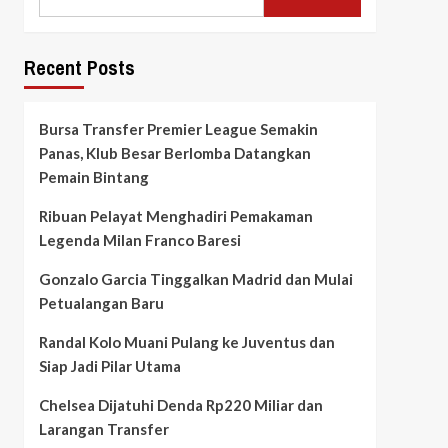
Recent Posts
Bursa Transfer Premier League Semakin
Panas, Klub Besar Berlomba Datangkan
Pemain Bintang
Ribuan Pelayat Menghadiri Pemakaman
Legenda Milan Franco Baresi
Gonzalo Garcia Tinggalkan Madrid dan Mulai
Petualangan Baru
Randal Kolo Muani Pulang ke Juventus dan
Siap Jadi Pilar Utama
Chelsea Dijatuhi Denda Rp220 Miliar dan
Larangan Transfer