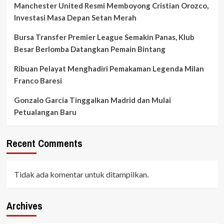
Manchester United Resmi Memboyong Cristian Orozco,
Investasi Masa Depan Setan Merah
Bursa Transfer Premier League Semakin Panas, Klub
Besar Berlomba Datangkan Pemain Bintang
Ribuan Pelayat Menghadiri Pemakaman Legenda Milan
Franco Baresi
Gonzalo Garcia Tinggalkan Madrid dan Mulai
Petualangan Baru
Recent Comments
Tidak ada komentar untuk ditampilkan.
Archives