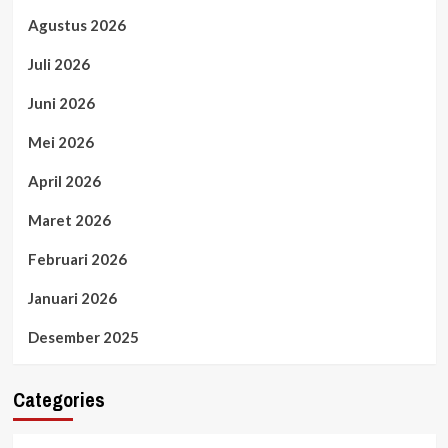
Agustus 2026
Juli 2026
Juni 2026
Mei 2026
April 2026
Maret 2026
Februari 2026
Januari 2026
Desember 2025
Categories