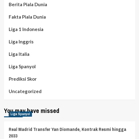
Berita Piala Dunia
Fakta Piala Dunia
Liga 1 Indonesia
Liga Inggris
Liga Italia
Liga Spanyol
Prediksi Skor
Uncategorized
You may have missed
Liga Spanyol
Real Madrid Transfer Yan Diomande, Kontrak Resmi hingga
2033