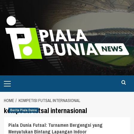
Skip
to
content
Primary
Menu
HOME
KOMPETISI FUTSAL INTERNASIONAL
kompetisi futsal internasional
Berita Piala Dunia
Piala Dunia Futsal: Turnamen Bergengsi yang
Menyatukan Bintang Lapangan Indoor