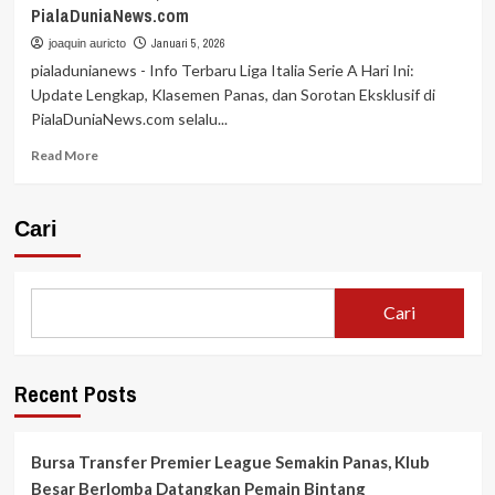
PialaDuniaNews.com
Januari 5, 2026
joaquin auricto
pialadunianews - Info Terbaru Liga Italia Serie A Hari Ini:
Update Lengkap, Klasemen Panas, dan Sorotan Eksklusif di
PialaDuniaNews.com selalu...
Read
Read More
more
about
Info
Cari
Terbaru
Liga
Italia
Serie
Cari
A
Hari
Ini:
Update
Recent Posts
Lengkap,
Klasemen
Panas,
Bursa Transfer Premier League Semakin Panas, Klub
dan
Besar Berlomba Datangkan Pemain Bintang
Sorotan