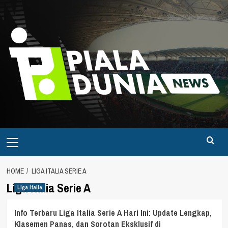
Skip
to
content
Primary
Menu
HOME
LIGA ITALIA SERIE A
Liga Italia Serie A
Liga Italia
Info Terbaru Liga Italia Serie A Hari Ini: Update Lengkap,
Klasemen Panas, dan Sorotan Eksklusif di