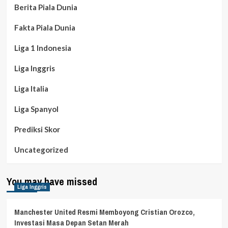
Berita Piala Dunia
Fakta Piala Dunia
Liga 1 Indonesia
Liga Inggris
Liga Italia
Liga Spanyol
Prediksi Skor
Uncategorized
You may have missed
Liga Inggris
Manchester United Resmi Memboyong Cristian Orozco,
Investasi Masa Depan Setan Merah