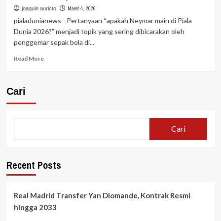
Maret 4, 2026
joaquin auricto
pialadunianews - Pertanyaan “apakah Neymar main di Piala
Dunia 2026?” menjadi topik yang sering dibicarakan oleh
penggemar sepak bola di...
Read
Read More
more
about
Apakah
Cari
Neymar
Main
di
Piala
Cari
Dunia
2026?
Ini
Peluang
Recent Posts
dan
Fakta
Menariknya
Real Madrid Transfer Yan Diomande, Kontrak Resmi
hingga 2033