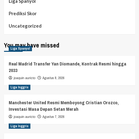
Liga Spanyol
Prediksi Skor
Uncategorized
You may have missed
Liga Spanyol
Real Madrid Transfer Yan Diomande, Kontrak Resmi hingga
2033
Agustus 8, 2026
joaquin auricto
Liga Inggris
Manchester United Resmi Memboyong Cristian Orozco,
Investasi Masa Depan Setan Merah
Agustus 7, 2026
joaquin auricto
Liga Inggris