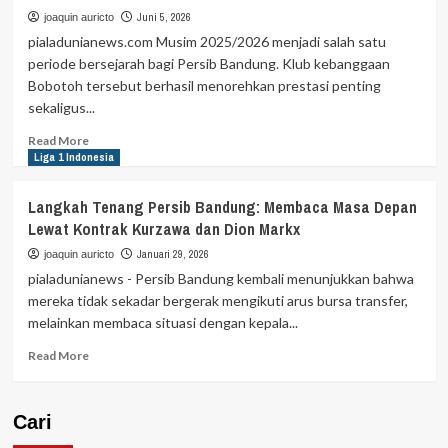
Juni 5, 2026
joaquin auricto
pialadunianews.com Musim 2025/2026 menjadi salah satu
periode bersejarah bagi Persib Bandung. Klub kebanggaan
Bobotoh tersebut berhasil menorehkan prestasi penting
sekaligus...
Read
Read More
more
Liga 1 Indonesia
about
Persib
Langkah Tenang Persib Bandung: Membaca Masa Depan
Bandung
Lewat Kontrak Kurzawa dan Dion Markx
dan
Layvin
Januari 29, 2026
joaquin auricto
Kurzawa
pialadunianews - Persib Bandung kembali menunjukkan bahwa
Berpisah
mereka tidak sekadar bergerak mengikuti arus bursa transfer,
Penuh
melainkan membaca situasi dengan kepala...
Rasa
Hormat
Read
Read More
more
about
Langkah
Cari
Tenang
Persib