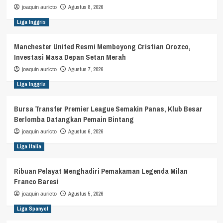
Agustus 8, 2026
joaquin auricto
Liga Inggris
Manchester United Resmi Memboyong Cristian Orozco,
Investasi Masa Depan Setan Merah
Agustus 7, 2026
joaquin auricto
Liga Inggris
Bursa Transfer Premier League Semakin Panas, Klub Besar
Berlomba Datangkan Pemain Bintang
Agustus 6, 2026
joaquin auricto
Liga Italia
Ribuan Pelayat Menghadiri Pemakaman Legenda Milan
Franco Baresi
Agustus 5, 2026
joaquin auricto
Liga Spanyol