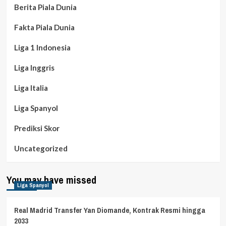
Berita Piala Dunia
Fakta Piala Dunia
Liga 1 Indonesia
Liga Inggris
Liga Italia
Liga Spanyol
Prediksi Skor
Uncategorized
You may have missed
Liga Spanyol
Real Madrid Transfer Yan Diomande, Kontrak Resmi hingga
2033