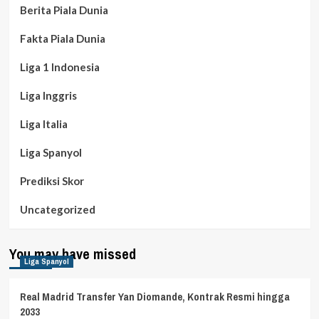
Berita Piala Dunia
Fakta Piala Dunia
Liga 1 Indonesia
Liga Inggris
Liga Italia
Liga Spanyol
Prediksi Skor
Uncategorized
You may have missed
Liga Spanyol
Real Madrid Transfer Yan Diomande, Kontrak Resmi hingga
2033