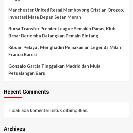
Piala
Manchester United Resmi Memboyong Cristian Orozco,
Dunia
2026
Investasi Masa Depan Setan Merah
Bursa Transfer Premier League Semakin Panas, Klub
Besar Berlomba Datangkan Pemain Bintang
Ribuan Pelayat Menghadiri Pemakaman Legenda Milan
Franco Baresi
Gonzalo Garcia Tinggalkan Madrid dan Mulai
Petualangan Baru
Recent Comments
Tidak ada komentar untuk ditampilkan.
Archives