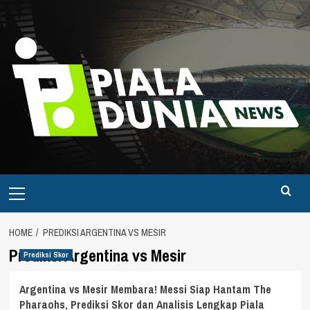
Skip
to
content
Primary
Menu
HOME
PREDIKSI ARGENTINA VS MESIR
Prediksi Argentina vs Mesir
Prediksi Skor
Argentina vs Mesir Membara! Messi Siap Hantam The
Pharaohs, Prediksi Skor dan Analisis Lengkap Piala