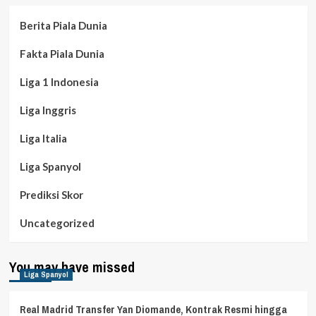
Berita Piala Dunia
Fakta Piala Dunia
Liga 1 Indonesia
Liga Inggris
Liga Italia
Liga Spanyol
Prediksi Skor
Uncategorized
You may have missed
Liga Spanyol
Real Madrid Transfer Yan Diomande, Kontrak Resmi hingga