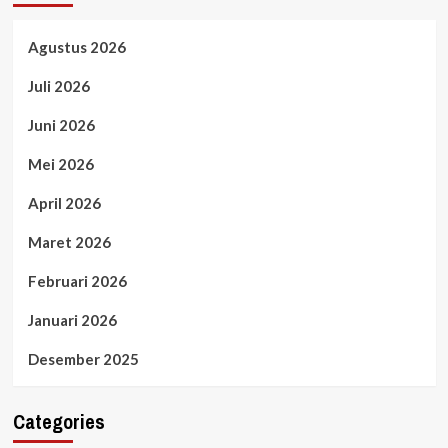
Agustus 2026
Juli 2026
Juni 2026
Mei 2026
April 2026
Maret 2026
Februari 2026
Januari 2026
Desember 2025
Categories