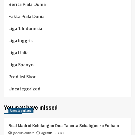
Berita Piala Dunia
Fakta Piala Dunia
Liga 1 Indonesia
Liga Inggris
Liga Italia
Liga Spanyol
Prediksi Skor
Uncategorized
You may have missed
Uncategorized
Real Madrid Kehilangan Dua Talenta Sekaligus ke Fulham
Agustus 10, 2026
joaquin auricto