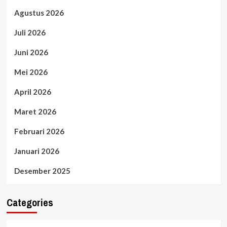
Agustus 2026
Juli 2026
Juni 2026
Mei 2026
April 2026
Maret 2026
Februari 2026
Januari 2026
Desember 2025
Categories