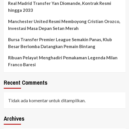
Real Madrid Transfer Yan Diomande, Kontrak Resmi
Dunia
hingga 2033
Manchester United Resmi Memboyong Cristian Orozco,
Investasi Masa Depan Setan Merah
Bursa Transfer Premier League Semakin Panas, Klub
Besar Berlomba Datangkan Pemain Bintang
Ribuan Pelayat Menghadiri Pemakaman Legenda Milan
Franco Baresi
Recent Comments
Tidak ada komentar untuk ditampilkan.
Archives