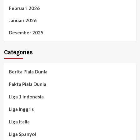
Februari 2026
Januari 2026
Desember 2025
Categories
Berita Piala Dunia
Fakta Piala Dunia
Liga 1 Indonesia
Liga Inggris
Liga Italia
Liga Spanyol