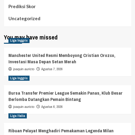
Prediksi Skor
Uncategorized
You may have missed
Liga Inggris
Manchester United Resmi Memboyong Cristian Orozco,
Investasi Masa Depan Setan Merah
Agustus 7, 2026
joaquin auricto
Liga Inggris
Bursa Transfer Premier League Semakin Panas, Klub Besar
Berlomba Datangkan Pemain Bintang
Agustus 6, 2026
joaquin auricto
Liga Italia
Ribuan Pelayat Menghadiri Pemakaman Legenda Milan