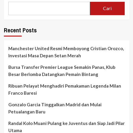
Aljazair
Cari
4
Juni
2026,
Siapa
Recent Posts
Lebih
Unggul?
Manchester United Resmi Memboyong Cristian Orozco,
Investasi Masa Depan Setan Merah
Bursa Transfer Premier League Semakin Panas, Klub
Besar Berlomba Datangkan Pemain Bintang
Ribuan Pelayat Menghadiri Pemakaman Legenda Milan
Franco Baresi
Gonzalo Garcia Tinggalkan Madrid dan Mulai
Petualangan Baru
Randal Kolo Muani Pulang ke Juventus dan Siap Jadi Pilar
Utama