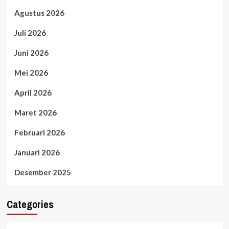
Agustus 2026
Juli 2026
Juni 2026
Mei 2026
April 2026
Maret 2026
Februari 2026
Januari 2026
Desember 2025
Categories