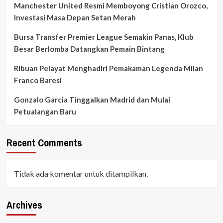
Manchester United Resmi Memboyong Cristian Orozco,
Level
Tinggi
Investasi Masa Depan Setan Merah
Bursa Transfer Premier League Semakin Panas, Klub
Besar Berlomba Datangkan Pemain Bintang
Ribuan Pelayat Menghadiri Pemakaman Legenda Milan
Franco Baresi
Gonzalo Garcia Tinggalkan Madrid dan Mulai
Petualangan Baru
Recent Comments
Tidak ada komentar untuk ditampilkan.
Archives