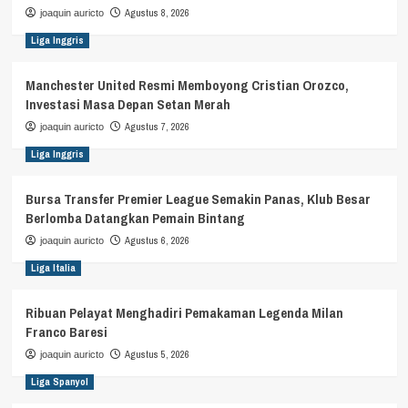
Agustus 8, 2026
joaquin auricto
Liga Inggris
Manchester United Resmi Memboyong Cristian Orozco,
Investasi Masa Depan Setan Merah
Agustus 7, 2026
joaquin auricto
Liga Inggris
Bursa Transfer Premier League Semakin Panas, Klub Besar
Berlomba Datangkan Pemain Bintang
Agustus 6, 2026
joaquin auricto
Liga Italia
Ribuan Pelayat Menghadiri Pemakaman Legenda Milan
Franco Baresi
Agustus 5, 2026
joaquin auricto
Liga Spanyol