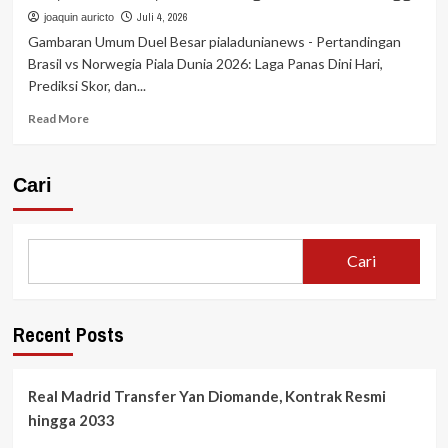
Juli 4, 2026
joaquin auricto
Gambaran Umum Duel Besar pialadunianews - Pertandingan
Brasil vs Norwegia Piala Dunia 2026: Laga Panas Dini Hari,
Prediksi Skor, dan...
Read
Read More
more
about
Brasil
Cari
vs
Norwegia
Piala
Dunia
Cari
2026:
Laga
Panas
Dini
Recent Posts
Hari,
Prediksi
Skor,
Real Madrid Transfer Yan Diomande, Kontrak Resmi
dan
hingga 2033
Pertarungan
Taktik