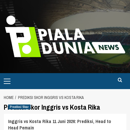
Skip
to
content
Primary
Menu
HOME
PREDIKSI SKOR INGGRIS VS KOSTA RIKA
Prediksi Skor Inggris vs Kosta Rika
Prediksi Skor
Inggris vs Kosta Rika 11 Juni 2026: Prediksi, Head to
Head Pemain