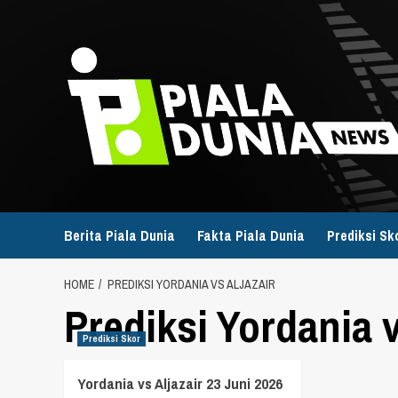
Skip
to
content
Berita Piala Dunia
Fakta Piala Dunia
Prediksi Sk
HOME
PREDIKSI YORDANIA VS ALJAZAIR
Prediksi Yordania v
Prediksi Skor
Yordania vs Aljazair 23 Juni 2026