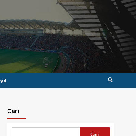
yol
Cari
Cari