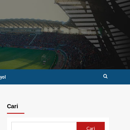
yol
Cari
Cari