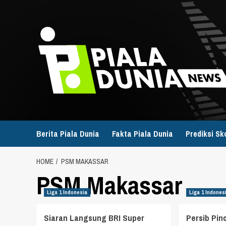
Skip
to
content
Berita Piala Dunia
Fakta Piala Dunia
Prediksi Sk
HOME
PSM MAKASSAR
PSM Makassar
Liga 1 Indonesia
Liga 1 Indones
Siaran Langsung BRI Super
Persib Pin