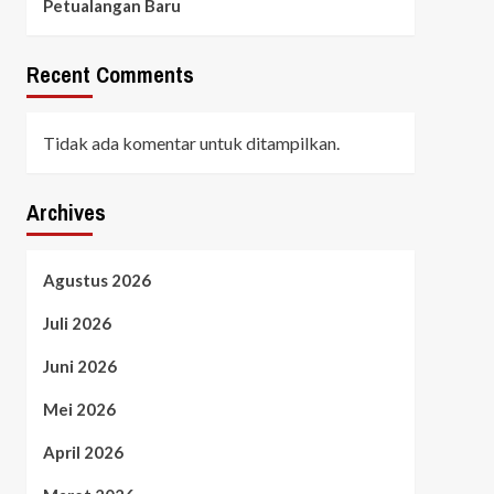
Petualangan Baru
Recent Comments
Tidak ada komentar untuk ditampilkan.
Archives
Agustus 2026
Juli 2026
Juni 2026
Mei 2026
April 2026