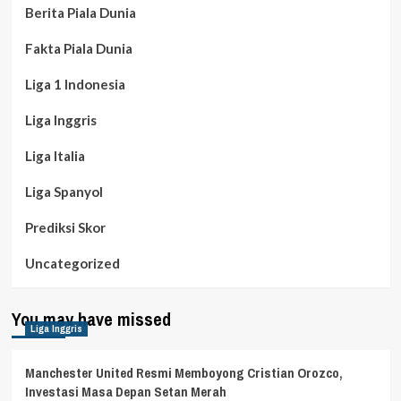
Berita Piala Dunia
Fakta Piala Dunia
Liga 1 Indonesia
Liga Inggris
Liga Italia
Liga Spanyol
Prediksi Skor
Uncategorized
You may have missed
Liga Inggris
Manchester United Resmi Memboyong Cristian Orozco,
Investasi Masa Depan Setan Merah