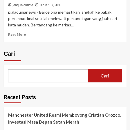
Januari 16, 2026
joaquin auricto
pialadunianews - Barcelona memastikan langkah ke babak
perempat final setelah melewati pertandingan yang jauh dari
kata mudah. Bertandang ke markas...
Read
Read More
more
about
Barcelona
Cari
Menembus
Perempat
Final
Lewat
Cari
Ujian
Berat
di
El
Recent Posts
Sardinero
Manchester United Resmi Memboyong Cristian Orozco,
Investasi Masa Depan Setan Merah