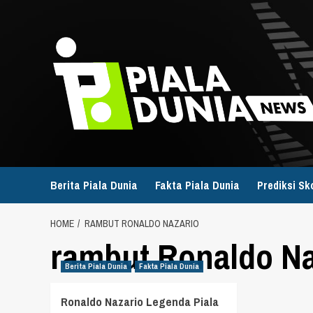
Skip
to
content
Berita Piala Dunia
Fakta Piala Dunia
Prediksi Sk
HOME
RAMBUT RONALDO NAZARIO
rambut Ronaldo Na
Berita Piala Dunia
Fakta Piala Dunia
Ronaldo Nazario Legenda Piala