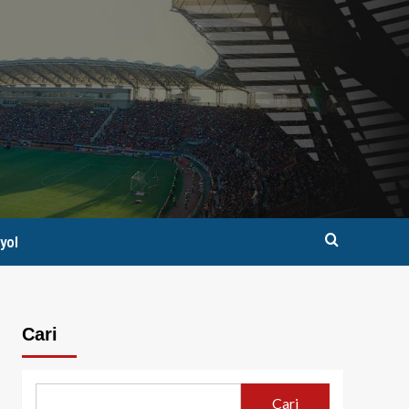
yol
Cari
Cari