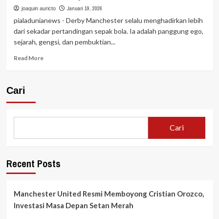
Januari 19, 2026
joaquin auricto
pialadunianews - Derby Manchester selalu menghadirkan lebih
dari sekadar pertandingan sepak bola. Ia adalah panggung ego,
sejarah, gengsi, dan pembuktian...
Read
Read More
more
about
Manchester
Cari
United
Menang
dengan
Kepala
Cari
Dingin:
Makna
Besar
di
Recent Posts
Balik
Derby
Manchester
Manchester United Resmi Memboyong Cristian Orozco,
2-
Investasi Masa Depan Setan Merah
0