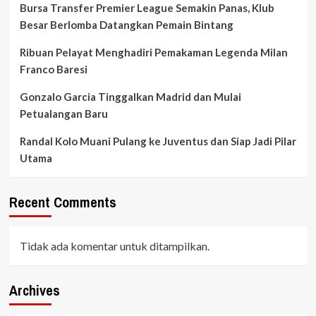
Bursa Transfer Premier League Semakin Panas, Klub
Besar Berlomba Datangkan Pemain Bintang
Ribuan Pelayat Menghadiri Pemakaman Legenda Milan
Franco Baresi
Gonzalo Garcia Tinggalkan Madrid dan Mulai
Petualangan Baru
Randal Kolo Muani Pulang ke Juventus dan Siap Jadi Pilar
Utama
Recent Comments
Tidak ada komentar untuk ditampilkan.
Archives