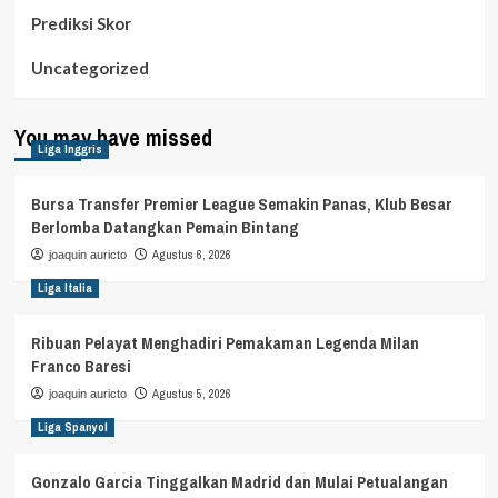
Prediksi Skor
Uncategorized
You may have missed
Liga Inggris
Bursa Transfer Premier League Semakin Panas, Klub Besar
Berlomba Datangkan Pemain Bintang
Agustus 6, 2026
joaquin auricto
Liga Italia
Ribuan Pelayat Menghadiri Pemakaman Legenda Milan
Franco Baresi
Agustus 5, 2026
joaquin auricto
Liga Spanyol
Gonzalo Garcia Tinggalkan Madrid dan Mulai Petualangan