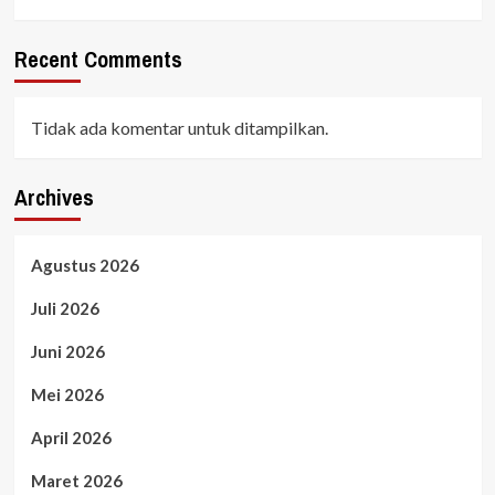
Recent Comments
Tidak ada komentar untuk ditampilkan.
Archives
Agustus 2026
Juli 2026
Juni 2026
Mei 2026
April 2026
Maret 2026