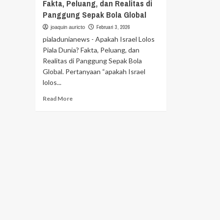
Fakta, Peluang, dan Realitas di
Panggung Sepak Bola Global
Februari 3, 2026
joaquin auricto
pialadunianews - Apakah Israel Lolos
Piala Dunia? Fakta, Peluang, dan
Realitas di Panggung Sepak Bola
Global. Pertanyaan “apakah Israel
lolos...
Read
Read More
more
about
Apakah
Israel
Lolos
Piala
Dunia?
Fakta,
Peluang,
dan
Realitas
di
Panggung