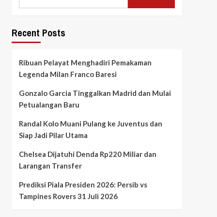
Recent Posts
Ribuan Pelayat Menghadiri Pemakaman
Legenda Milan Franco Baresi
Gonzalo Garcia Tinggalkan Madrid dan Mulai
Petualangan Baru
Randal Kolo Muani Pulang ke Juventus dan
Siap Jadi Pilar Utama
Chelsea Dijatuhi Denda Rp220 Miliar dan
Larangan Transfer
Prediksi Piala Presiden 2026: Persib vs
Tampines Rovers 31 Juli 2026