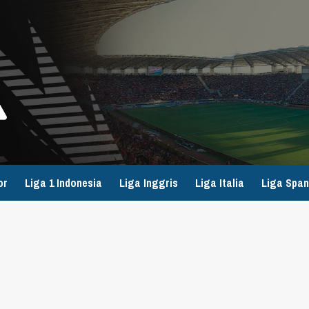
or
Liga 1 Indonesia
Liga Inggris
Liga Italia
Liga Span