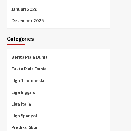
Januari 2026
Desember 2025
Categories
Berita Piala Dunia
Fakta Piala Dunia
Liga 1 Indonesia
Liga Inggris
Liga Italia
Liga Spanyol
Prediksi Skor