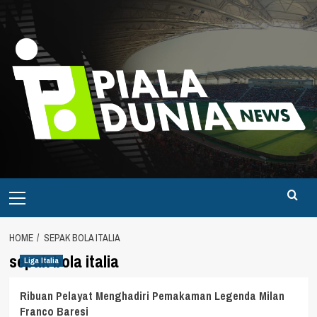
Skip
to
content
Primary
Menu
HOME
SEPAK BOLA ITALIA
sepak bola italia
Liga Italia
Ribuan Pelayat Menghadiri Pemakaman Legenda Milan
Franco Baresi