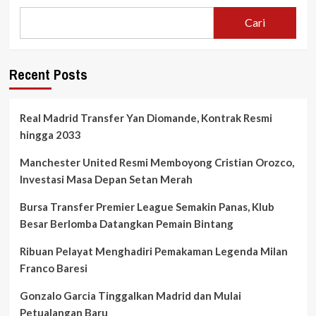
Italia
Serie
Cari
A
Hari
Ini:
Update
Recent Posts
Lengkap,
Klasemen
Panas,
Real Madrid Transfer Yan Diomande, Kontrak Resmi
dan
hingga 2033
Sorotan
Eksklusif
Manchester United Resmi Memboyong Cristian Orozco,
di
PialaDuniaNews.com
Investasi Masa Depan Setan Merah
Bursa Transfer Premier League Semakin Panas, Klub
Besar Berlomba Datangkan Pemain Bintang
Ribuan Pelayat Menghadiri Pemakaman Legenda Milan
Franco Baresi
Gonzalo Garcia Tinggalkan Madrid dan Mulai
Petualangan Baru