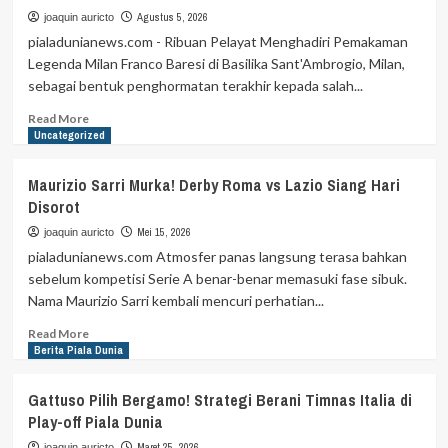
Agustus 5, 2026
joaquin auricto
pialadunianews.com - Ribuan Pelayat Menghadiri Pemakaman
Legenda Milan Franco Baresi di Basilika Sant'Ambrogio, Milan,
sebagai bentuk penghormatan terakhir kepada salah...
Read
Read More
more
Uncategorized
about
Ribuan
Maurizio Sarri Murka! Derby Roma vs Lazio Siang Hari
Pelayat
Disorot
Menghadiri
Pemakaman
Mei 15, 2026
joaquin auricto
Legenda
pialadunianews.com Atmosfer panas langsung terasa bahkan
Milan
sebelum kompetisi Serie A benar-benar memasuki fase sibuk.
Franco
Nama Maurizio Sarri kembali mencuri perhatian...
Baresi
Read
Read More
more
Berita Piala Dunia
about
Maurizio
Gattuso Pilih Bergamo! Strategi Berani Timnas Italia di
Sarri
Play-off Piala Dunia
Murka!
Derby
Maret 25, 2026
joaquin auricto