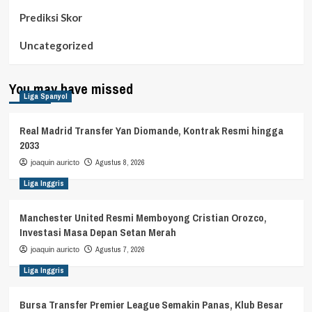
Prediksi Skor
Uncategorized
You may have missed
Liga Spanyol
Real Madrid Transfer Yan Diomande, Kontrak Resmi hingga
2033
Agustus 8, 2026
joaquin auricto
Liga Inggris
Manchester United Resmi Memboyong Cristian Orozco,
Investasi Masa Depan Setan Merah
Agustus 7, 2026
joaquin auricto
Liga Inggris
Bursa Transfer Premier League Semakin Panas, Klub Besar