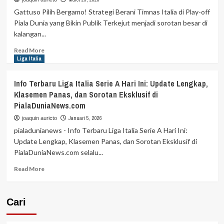
Roma
Gattuso Pilih Bergamo! Strategi Berani Timnas Italia di Play-off
vs
Piala Dunia yang Bikin Publik Terkejut menjadi sorotan besar di
Lazio
kalangan...
Siang
Hari
Read
Read More
Disorot
more
Liga Italia
about
Gattuso
Info Terbaru Liga Italia Serie A Hari Ini: Update Lengkap,
Pilih
Klasemen Panas, dan Sorotan Eksklusif di
Bergamo!
PialaDuniaNews.com
Strategi
Berani
Januari 5, 2026
joaquin auricto
Timnas
pialadunianews - Info Terbaru Liga Italia Serie A Hari Ini:
Italia
Update Lengkap, Klasemen Panas, dan Sorotan Eksklusif di
di
PialaDuniaNews.com selalu...
Play-
off
Read
Read More
Piala
more
Dunia
about
Info
Cari
Terbaru
Liga